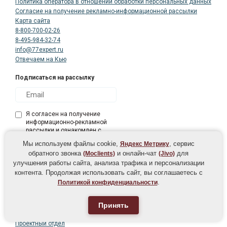
Политика оператора в отношении обработки персональных данных
Согласие на получение рекламно-информационной рассылки
Карта сайта
8-800-700-02-26
8-495-984-32-74
info@77expert.ru
Отвечаем на Кью
Подписаться на рассылку
Чеченева Татьяна Борисовна
Специалист по продажам
Я согласен на получение
информационно-рекламной
рассылки и ознакомлен с
условиями
Мы используем файлы cookie,
, сервис
Яндекс Метрику
обратного звонка
и онлайн-чат
для
(Moclients)
(Jivo)
улучшения работы сайта, анализа трафика и персонализации
контента. Продолжая использовать сайт, вы соглашаетесь с
.
Политикой конфиденциальности
Центр лицензирования
Орган по сертификации
Принять
Учебный центр
Проектный отдел