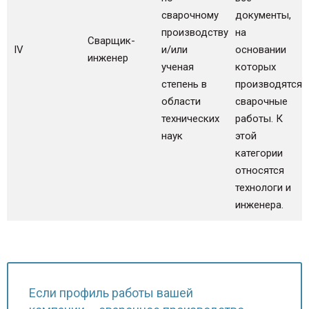
сварочному
документы,
производству
на
Сварщик-
IV
и/или
основании
инженер
ученая
которых
степень в
производятся
области
сварочные
технических
работы. К
наук
этой
категории
относятся
технологи и
инженера.
Если профиль работы вашей