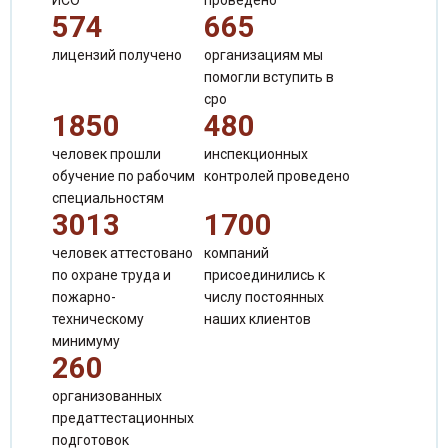
ИСО
проведено
574
665
лицензий получено
организациям мы
помогли вступить в
сро
1850
480
человек прошли
инспекционных
обучение по рабочим
контролей проведено
Сергиенко Валентина Александровна
специальностям
Специалист по продажам
3013
1700
человек аттестовано
компаний
по охране труда и
присоединились к
пожарно-
числу постоянных
техническому
наших клиентов
минимуму
260
организованных
предаттестационных
подготовок