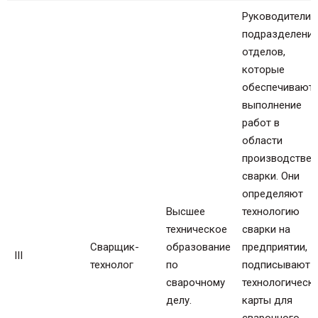
Руководители
подразделений
отделов,
которые
обеспечивают
выполнение
работ в
области
производствен
сварки. Они
определяют
Высшее
технологию
техническое
сварки на
Сварщик-
образование
предприятии,
III
технолог
по
подписывают
сварочному
технологическ
делу.
карты для