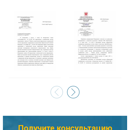
Правдина Ксения Игоревна
Руководитель органа по сертификации
Филимонова Евгения Владимировна
Специалист органа по сертификации
Получите консультацию