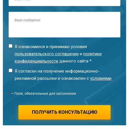
Рыжих Марина Владимировна
Я ознакомился и принимаю условия
Технический специалист
пользовательского соглашения
и
политики
конфиденциальности
данного сайта *
Я согласен на получение информационно-
рекламной рассылки и ознакомлен с
условиями
*
— Поля, обязательные для заполнения
ПОЛУЧИТЬ КОНСУЛЬТАЦИЮ