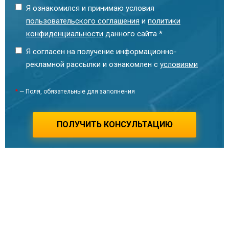
Рыжих Марина Владимировна
Я ознакомился и принимаю условия
Технический специалист
пользовательского соглашения
и
политики
конфиденциальности
данного сайта *
Я согласен на получение информационно-
рекламной рассылки и ознакомлен с
условиями
*
— Поля, обязательные для заполнения
ПОЛУЧИТЬ КОНСУЛЬТАЦИЮ
Смирнова Ина Теймуразовна
Руководитель отдела продаж