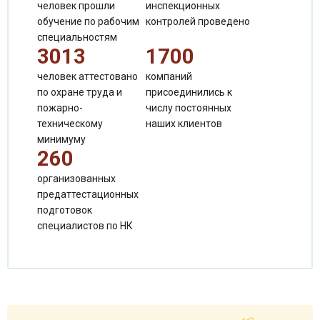
человек прошли
инспекционных
обучение по рабочим
контролей проведено
Сергиенко Валентина Александровна
специальностям
Специалист по продажам
3013
1700
человек аттестовано
компаний
по охране труда и
присоединились к
пожарно-
числу постоянных
техническому
наших клиентов
минимуму
260
организованных
предаттестационных
подготовок
специалистов по НК
Чеченева Татьяна Борисовна
Специалист по продажам