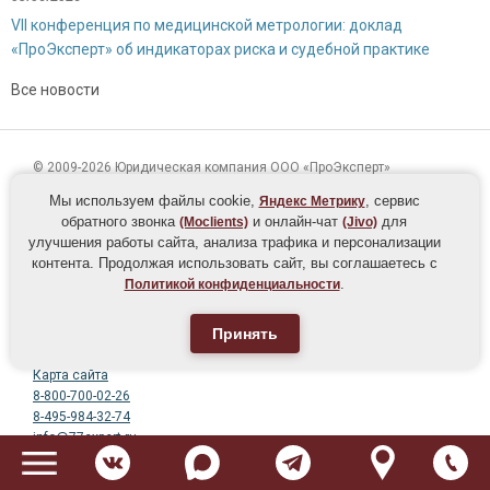
VII конференция по медицинской метрологии: доклад
«ПроЭксперт» об индикаторах риска и судебной практике
Все новости
Сергиенко Валентина Александровна
© 2009-2026 Юридическая компания ООО «ПроЭксперт»
Специалист по продажам
ОГРН 1107746744951 | ИНН 7733745215
Мы используем файлы cookie,
, сервис
Яндекс Метрику
Помогаем в оформлении разрешительной документации -
лицензий, сертификации ISO, обучении персонала.
обратного звонка
и онлайн-чат
для
(Moclients)
(Jivo)
Москва, Химки, улица Лавочкина, 13к4
улучшения работы сайта, анализа трафика и персонализации
Условия оплаты и доставки документов
контента. Продолжая использовать сайт, вы соглашаетесь с
.
Политикой конфиденциальности
Пользовательское соглашение
Политика конфиденциальности
Принять
Политика оператора в отношении обработки персональных данных
Согласие на получение рекламно-информационной рассылки
Карта сайта
8-800-700-02-26
8-495-984-32-74
info@77expert.ru
Отвечаем на Кью