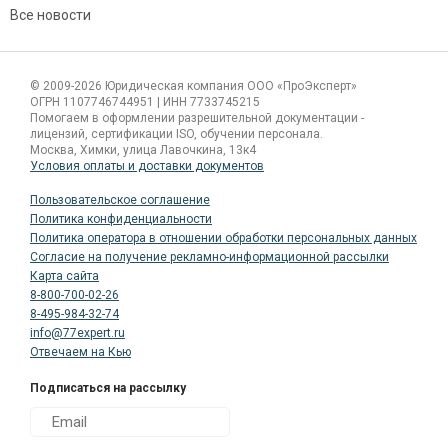
Все новости
Сергиенко Валентина Александровна
© 2009-2026 Юридическая компания ООО «ПроЭксперт»
Специалист по продажам
ОГРН 1107746744951 | ИНН 7733745215
Помогаем в оформлении разрешительной документации -
лицензий, сертификации ISO, обучении персонала.
Москва, Химки, улица Лавочкина, 13к4
Условия оплаты и доставки документов
Пользовательское соглашение
Политика конфиденциальности
Политика оператора в отношении обработки персональных данных
Согласие на получение рекламно-информационной рассылки
Карта сайта
8-800-700-02-26
8-495-984-32-74
info@77expert.ru
Отвечаем на Кью
Подписаться на рассылку
Чеченева Татьяна Борисовна
Специалист по продажам