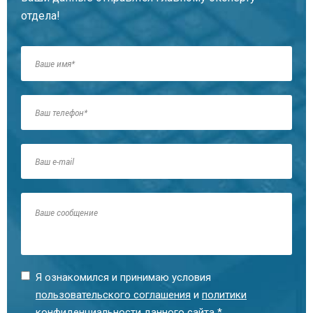
отдела!
Кирьяков Константин Андреевич
Главный юрист
Рыжих Марина Владимировна
Я ознакомился и принимаю условия
Технический специалист
пользовательского соглашения
и
политики
конфиденциальности
данного сайта *