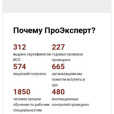
Почему ПроЭксперт?
312
227
выдано сертификатов
годовых проверок
ИСО
проведено
574
665
лицензий получено
организациям мы
помогли вступить в
сро
1850
480
человек прошли
инспекционных
обучение по рабочим
контролей проведено
Сергиенко Валентина Александровна
специальностям
Специалист по продажам