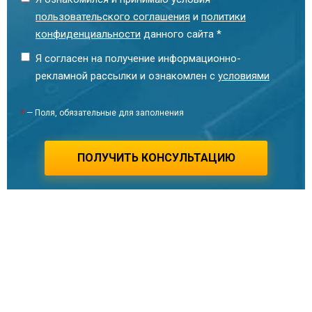
Технический специалист
пользовательского соглашения
и
политики
конфиденциальности
данного сайта *
Я согласен на получение информационно-
рекламной рассылки и ознакомлен с
условиями
*
— Поля, обязательные для заполнения
ПОЛУЧИТЬ КОНСУЛЬТАЦИЮ
Смирнова Ина Теймуразовна
Руководитель отдела продаж