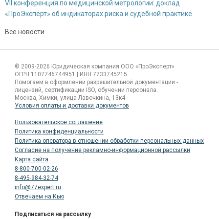
VII конференция по медицинской метрологии: доклад
«ПроЭксперт» об индикаторах риска и судебной практике
Все новости
Сергиенко Валентина Александровна
© 2009-2026 Юридическая компания ООО «ПроЭксперт»
Специалист по продажам
ОГРН 1107746744951 | ИНН 7733745215
Помогаем в оформлении разрешительной документации -
лицензий, сертификации ISO, обучении персонала.
Москва, Химки, улица Лавочкина, 13к4
Условия оплаты и доставки документов
Пользовательское соглашение
Политика конфиденциальности
Политика оператора в отношении обработки персональных данных
Согласие на получение рекламно-информационной рассылки
Карта сайта
8-800-700-02-26
8-495-984-32-74
info@77expert.ru
Отвечаем на Кью
Подписаться на рассылку