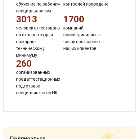
обучение по рабочим
контролей проведено
Сергиенко Валентина Александровна
специальностям
Специалист по продажам
3013
1700
человек аттестовано
компаний
по охране труда и
присоединились к
пожарно-
числу постоянных
техническому
наших клиентов
минимуму
260
организованных
предаттестационных
подготовок
специалистов по НК
Чеченева Татьяна Борисовна
Специалист по продажам
Подписаться