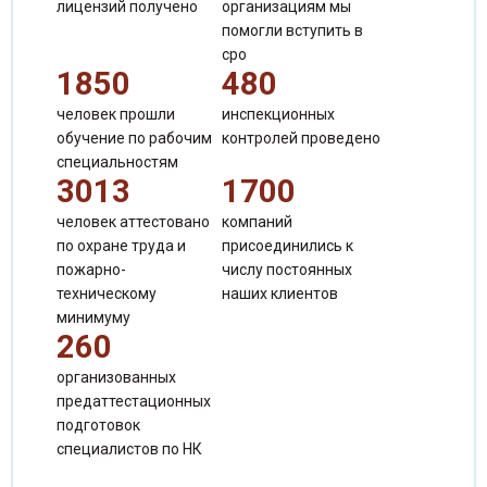
лицензий получено
организациям мы
помогли вступить в
сро
1850
480
человек прошли
инспекционных
обучение по рабочим
контролей проведено
Сергиенко Валентина Александровна
специальностям
Специалист по продажам
3013
1700
человек аттестовано
компаний
по охране труда и
присоединились к
пожарно-
числу постоянных
техническому
наших клиентов
минимуму
260
организованных
предаттестационных
подготовок
специалистов по НК