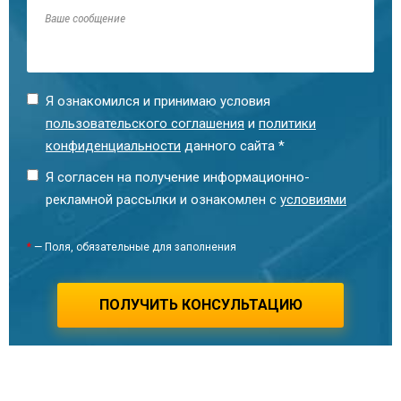
Рыжих Марина Владимировна
Я ознакомился и принимаю условия
Технический специалист
пользовательского соглашения
и
политики
конфиденциальности
данного сайта *
Я согласен на получение информационно-
рекламной рассылки и ознакомлен с
условиями
*
— Поля, обязательные для заполнения
ПОЛУЧИТЬ КОНСУЛЬТАЦИЮ
Смирнова Ина Теймуразовна