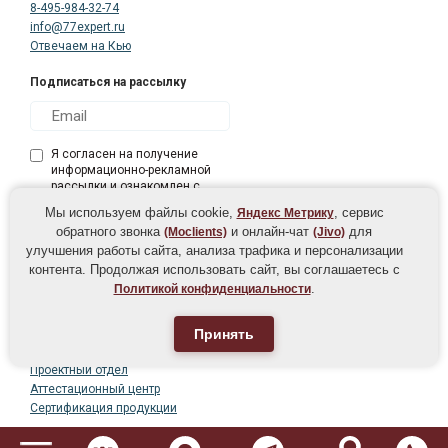
8-495-984-32-74
info@77expert.ru
Отвечаем на Кью
Подписаться на рассылку
Чеченева Татьяна Борисовна
Я согласен на получение
Специалист по продажам
информационно-рекламной
рассылки и ознакомлен с
условиями
Мы используем файлы cookie,
, сервис
Яндекс Метрику
обратного звонка
и онлайн-чат
для
(Moclients)
(Jivo)
улучшения работы сайта, анализа трафика и персонализации
контента. Продолжая использовать сайт, вы соглашаетесь с
.
Политикой конфиденциальности
Центр лицензирования
Орган по сертификации
Принять
Учебный центр
Проектный отдел
Аттестационный центр
Сертификация продукции