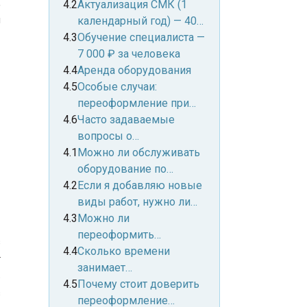
,
переоформлению — от
Актуализация СМК (1
ы
100 000 ₽
календарный год) — 40
000 ₽
Обучение специалиста —
7 000 ₽ за человека
Аренда оборудования
Особые случаи:
переоформление при
расширении видов
Часто задаваемые
работ
вопросы о
переоформлении
Можно ли обслуживать
лицензии ТОМИ
оборудование по
новому адресу, пока
Если я добавляю новые
лицензия
виды работ, нужно ли
переоформляется?
заново проходить
Можно ли
полную проверку
переоформить
з
Росздравнадзора?
лицензию, если у меня
Сколько времени
т
нет своего помещения
занимает
ь
(только аренда)?
переоформление?
Почему стоит доверить
з
переоформление