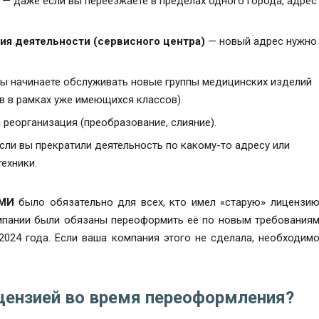
— даже если вы переезжаете в пределах одного города, адрес
ия деятельности (сервисного центра)
— новый адрес нужно
ы начинаете обслуживать новые группы медицинских изделий
ов в рамках уже имеющихся классов).
 реорганизация (преобразование, слияние).
сли вы прекратили деятельность по какому-то адресу или
ехники.
ОМИ
было обязательно для всех, кто имел «старую» лицензи
омпании были обязаны переоформить её по новым требования
024 года. Если ваша компания этого не сделала, необходим
ицензией во время переоформления?