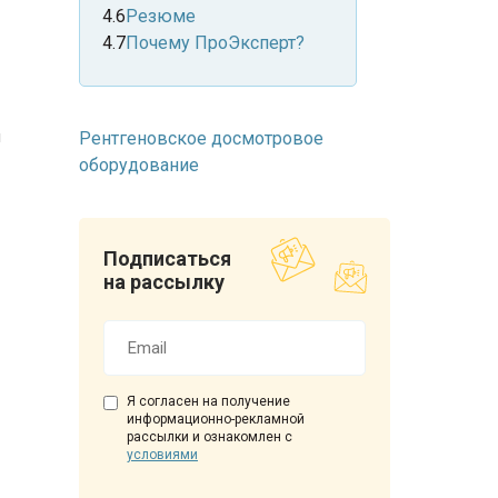
профессионалам?
Резюме
Почему ПроЭксперт?
ы
Рентгеновское досмотровое
оборудование
Подписаться
на рассылку
Я согласен на получение
информационно-рекламной
рассылки и ознакомлен с
условиями