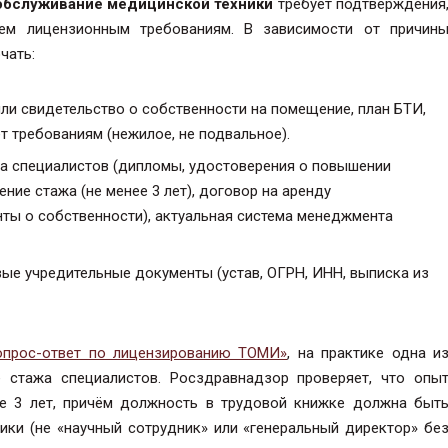
обслуживание медицинской техники
требует подтверждения
сем лицензионным требованиям. В зависимости от причин
чать:
и свидетельство о собственности на помещение, план БТИ,
 требованиям (нежилое, не подвальное).
а специалистов (дипломы, удостоверения о повышении
ние стажа (не менее 3 лет), договор на аренду
ты о собственности), актуальная система менеджмента
ые учредительные документы (устав, ОГРН, ИНН, выписка из
опрос-ответ по лицензированию ТОМИ»
, на практике одна и
стажа специалистов. Росздравнадзор проверяет, что опы
ее 3 лет, причём должность в трудовой книжке должна быт
ики (не «научный сотрудник» или «генеральный директор» бе