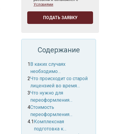
Условиями
о
д
ПОДАТЬ ЗАЯВКУ
Содержание
В каких случаях
необходимо
переоформление
Что происходит со старой
ь
лицензии ТОМИ?
лицензией во время
ь
переоформления?
Что нужно для
переоформления
лицензии ТОМИ?
Стоимость
переоформления
лицензии ТОМИ
Комплексная
подготовка к