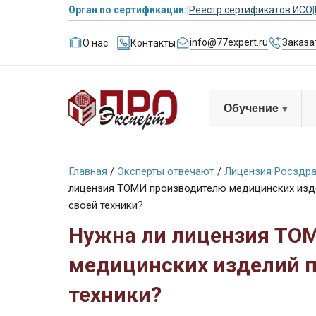
Орган по сертификации:
|
Реестр сертификатов ИСО
|
info@77expert.ru
Заказа
О нас
Контакты
Обучение
Главная
/
Эксперты отвечают
/
Лицензия Росздр
лицензия ТОМИ производителю медицинских изд
своей техники?
Нужна ли лицензия ТО
медицинских изделий п
техники?