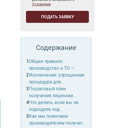
Условиями
ПОДАТЬ ЗАЯВКУ
й
Содержание
и
й
Общее правило:
производство и ТО —
разные виды
Исключение: упрощенная
,
деятельности
процедура для
производителей по
Пошаговый план
Постановлению №1332
получения лицензии
ТОМИ для производителя
Что делать, если вы не
(упрощенный вариант)
подходите под
упрощенную процедуру?
Как мы помогаем
производителям получить