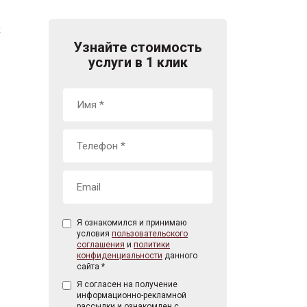
х
Узнайте стоимость
е
услуги в 1 клик
о
е
и
Я ознакомился и принимаю
условия
пользовательского
соглашения
и
политики
конфиденциальности
данного
сайта *
Я согласен на получение
информационно-рекламной
рассылки и ознакомлен с