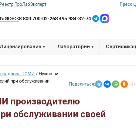
Реестр ПроЛабЭксперт
Пресс ц
8 800 700-02-26
8 495 984-32-74
ть звонок
Лицензирование
Лаборатории
Сертифика
авнадзора ТОМИ
/
Нужна ли
елий при обслуживании
Поделиться:
МИ производителю
ри обслуживании своей