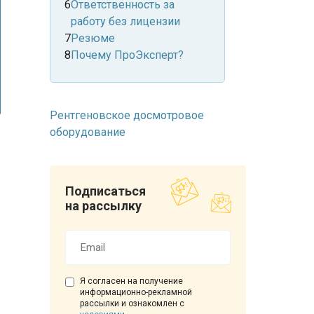
лицензию ТОМИ
Ответственность за
работу без лицензии
Резюме
Почему ПроЭксперт?
Рентгеновское досмотровое
оборудование
Подписаться
на рассылку
Я согласен на получение
информационно-рекламной
рассылки и ознакомлен с